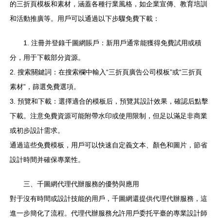
的三折頁模板和素材，涵蓋各種行業風格，如企業宣傳、教育培訓
和活動推廣等。用戶可以通過以下步驟免費下載：
1. 注冊并登錄千圖網賬戶：新用戶通常能獲得免費試用或積
分，用于下載部分資源。
2. 搜索關鍵詞：在搜索欄中輸入“三折頁廣告公司模板”或“三折頁
素材”，篩選免費選項。
3. 預覽和下載：選擇適合的模板后，預覽其設計效果，確認后點擊
下載。注意免費資源可能附帶水印或使用限制，但足以滿足非商業
或初步設計需求。
通過這些免費模板，用戶可以快速自定義文本、顏色和圖片，節省
設計時間并確保專業性。
三、千圖網代理代辦服務的優勢與應用
對于沒有時間或設計技能的用戶，千圖網還提供代理代辦服務，這
進一步簡化了流程。代理代辦服務允許用戶委托平臺的專業設計師